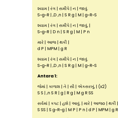
શ્યામ | રંગ | સમીપે | ન | જાવું.
S~g~R | ,D ,n | S R g | M | g~R~S
શ્યામ | રંગ | સમીપે | ન | જાવું, |
S~g~R | D n | S R g | M | P n
મારે | આજ | થકી |
d P | MPM | g R
શ્યામ | રંગ | સમીપે | ન | જાવું.
S~g~R | ,D ,n | S R g | M | g~R~S
Antara 1:
જેમાં | કાળાશ | તે | સૌ | એકસરખું, | (x2)
S S | ,n S R | g | R g | M g R SS
સર્વમાં | કપટ | હશે | આવું. | મારે | આજo | થકી 
S SS | S g~R~g | M P | P n | d P | MPM | g R