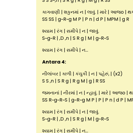
S S S~,n | S R g | R g | M g | R SS
કાગવાણી | શકુનમાં ન | લાવું. | મારે | આજo | થક
SS SS | g~R~g M P | P n | d P | MPM | g R
શ્યામ | રંગ | સમીપે | ન | જાવું.
S~g~R | ,D ,n | S R g | M | g~R~S
શ્યામ | રંગ | સમીપે | ન…
Antara 4:
નીલાંબર | કાળી | કંચુકી | ન | પહેરું, | (x2)
S S ,n | S R g | R g M | g | R SS
જમનાનાં | નીરમાં | ન | ન્હાવું. | મારે | આજo | થ
SS R~g~R~S | g~R~g M P | P | P n | d P | M
શ્યામ | રંગ | સમીપે | ન | જાવું.
S~g~R | ,D ,n | S R g | M | g~R~S
શ્યામ | રંગ | સમીપે | ન…