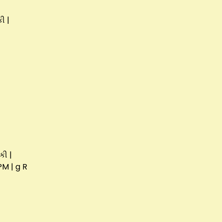
ી |
કી |
PM | g R