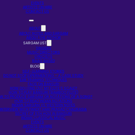
EVENTS
ARTISTS ON HIRE
CONTACT US
ABOUT
ABOUT NOTES AND SARGAM
ABOUT THE AUTHOR
SARGAM LIST
SINGERS
MUSIC DIRECTORS
LYRICISTS
RAAG BASED
BLOG
SELF-LEARNING STORIES
DO NOT STOP EXPERIMENTING – A CASE STUDY
EAR TRAINING TECHNIQUES
FAQS ON BANSURI
HOW DO I FIND OUT MY FLUTE’S SCALE?
HOW TO PLAY BANSURI (BAMBOO FLUTE)
W TO PRODUCE SARGAM OR NOTATIONS OF A SONG?
HOW TO READ INDIAN NOTATIONS
INDIAN SARGAM VS WESTERN NOTES
INTERVIEW WITH PANDIT HARI PRASAD CHAURASIA
SECRET OF 5TH HOLE IN BANSURI
INDIAN CLASSICAL MUSIC
EVENTS
ARTISTS ON HIRE
CONTACT US