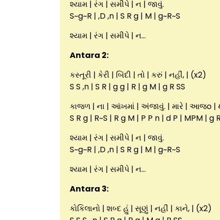
શ્યામ | રંગ | સમીપે | ન | જાવું.
S~g~R | ,D ,n | S R g | M | g~R~S
શ્યામ | રંગ | સમીપે | ન…
Antara 2:
કસ્તૂરી | કેરી | બિંદી | તો | કરું | નહીં, | (x2)
S S ,n | S R | g g | R | g M | g R SS
કાજળ | ના | આંખમાં | અંજાવું. | મારે | આજo | 
S R g | R~S | R g M | P P n | d P | MPM | g 
શ્યામ | રંગ | સમીપે | ન | જાવું.
S~g~R | ,D ,n | S R g | M | g~R~S
શ્યામ | રંગ | સમીપે | ન…
Antara 3:
કોકિલાનો | શબ્દ હું | સૂણું | નહીં | કાને, | (x2)