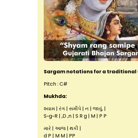
Sargam notations for a traditional
Pitch : C#
Mukhda:
શ્યામ | રંગ | સમીપે | ન | જાવું, |
S~g~R | ,D ,n | S R g | M | P P
મારે | આજ | થકી |
d P | M M | PP