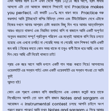
এখন আমার বয়স ৪০+ এখন থেকে প্রায় ১৩/১৪ বছর আগে, হঠাৎ মাথায়
আসলো এটা তো আমাকে বাজানো শিখতেই হবে। Practice makes
you perfect. এই কথাটি ১০০% মনে ধারণ করে Practice শুরু
করলাম। আমি ইন্টারনেটে বাশির বিভিন্ন লেসন এবং টিউটোরিয়াল দেখে এটাকে
নিজের দখলে আনার আপ্রান চেষ্টা করতাম কিছু দিন পরে আমার আত্নবিশ্বাস
আরও বাড়তে থাকল। এবং নিয়মিত হলাম। বাশি না বাজালে আমি একটি অপূর্ণতা
অনুভব করতাম। সম্পুর্ণ প্রতিকুল পরিবেশ এর মধ্যেই আমাকে বাশি নিয়ে চলতে
হয়েছে এবং এখনো চলছি। না পেয়েছি সময় না পেয়েছি ভাল শিক্ষক। আমি একটি
জব করি । নিজের বলতে কোন সময় থাকে না তবুও বাশী টাকে ধরে আছি এবং যত
দিন বেচে আছি এটি নিয়েই থাকতে চাই।
প্রায় এক বছর আগে আমি গুগলে একটি গান সারচ করতে গিয়ে। আপনাদের
ওয়েবসাইট এর সন্ধান পাই। এমন একটি ওয়েবসাইট এর সন্ধান পাওয়া তে আমি
খুবই
আন্দত হই।
কোন এক গ্রুপে একজন বাশি বাজাছিলেন এবং একজন কমেন্ট করে তাকে
লিখেছিলেন আপনি তো ভাল বাশি বাজান Notes and sargam এর
আয়োজন এ Instrumental contest চলছে আপনি চাইলে অংশ
গ্রহণ করতে পারেন। আমি তখন Notes and sargam এ গিয়ে আমার