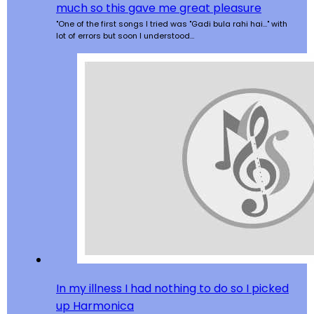
much so this gave me great pleasure
"One of the first songs I tried was "Gadi bula rahi hai..." with
lot of errors but soon I understood…
In my illness I had nothing to do so I picked
up Harmonica