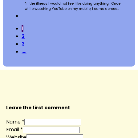
"In the illness I would not feel like doing anything. Once
while watching YouTube on my mobile, I came across…
1
2
3
→
Leave the first comment
Name *
Email *
Website